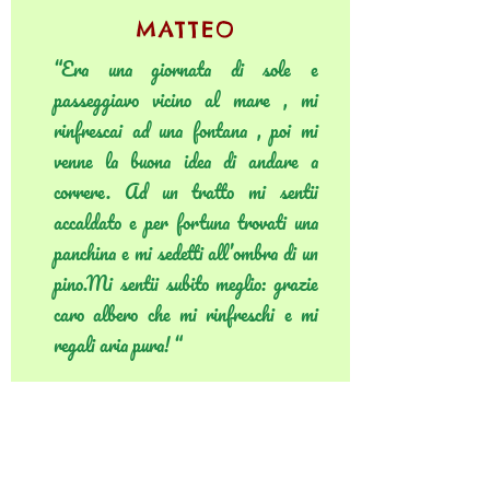
MATTEO
“Era una giornata di sole e
passeggiavo vicino al mare , mi
rinfrescai ad una fontana , poi mi
venne la buona idea di andare a
correre. Ad un tratto mi sentii
accaldato e per fortuna trovati una
panchina e mi sedetti all’ombra di un
pino.Mi sentii subito meglio: grazie
caro albero che mi rinfreschi e mi
regali aria pura! “
FRANCESCO
“ Ero in cima al monte Legrasè a