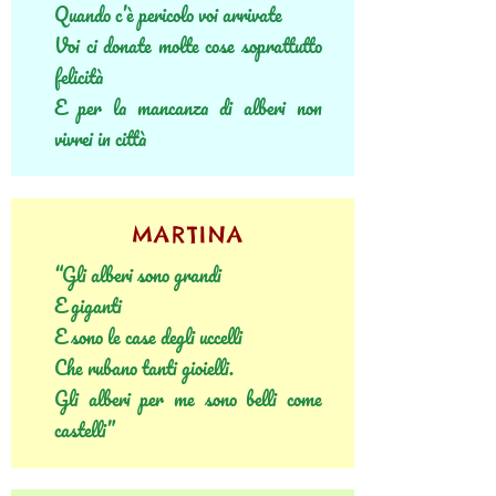
Quando c’è pericolo voi arrivate
Voi ci donate molte cose soprattutto
felicità
E per la mancanza di alberi non
vivrei in città
MARTINA
“Gli alberi sono grandi
E giganti
E sono le case degli uccelli
Che rubano tanti gioielli.
Gli alberi per me sono belli come
castelli”