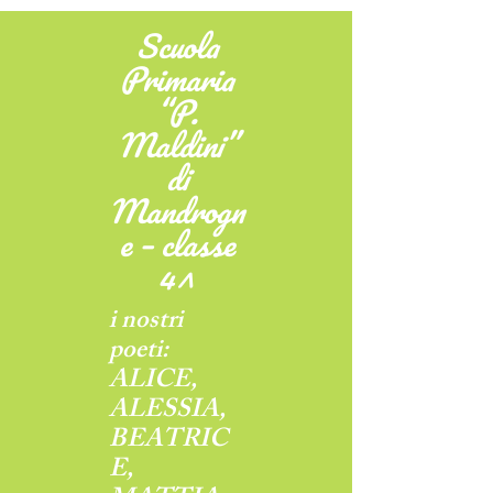
Scuola
Primaria
“P.
Maldini”
di
Mandrogn
e – classe
4^
i nostri
poeti:
ALICE,
ALESSIA,
BEATRIC
E,