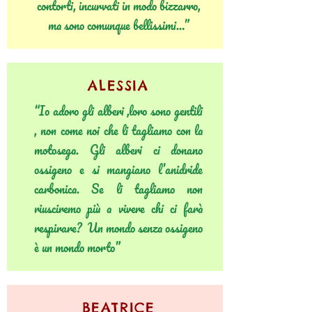
contorti, incurvati in modo bizzarro,
ma sono comunque bellissimi…”
ALESSIA
“Io adoro gli alberi ,loro sono gentili
, non come noi che li tagliamo con la
motosega. Gli alberi ci donano
ossigeno e si mangiano l’anidride
carbonica. Se li tagliamo non
riusciremo più a vivere chi ci farà
respirare? Un mondo senza ossigeno
è un mondo morto”
BEATRICE